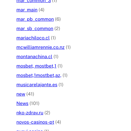
mar_common_3
(1)
mar_main
(4)
mar_pb_common
(6)
mar_sb_common
(2)
mariachiloco.cl
(1)
mcwilliamrennie.co.nz
(1)
montanachina.cl
(1)
mosbet, mostbet,1
(1)
mosbet,1mostbet,az,
(1)
musicarelajante.es
(1)
new
(41)
News
(101)
nko-zdrav.ru
(2)
novos-casinos-pt
(4)