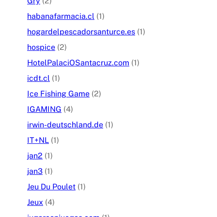
Gry
(2)
habanafarmacia.cl
(1)
hogardelpescadorsanturce.es
(1)
hospice
(2)
HotelPalaciOSantacruz.com
(1)
icdt.cl
(1)
Ice Fishing Game
(2)
IGAMING
(4)
irwin-deutschland.de
(1)
IT+NL
(1)
jan2
(1)
jan3
(1)
Jeu Du Poulet
(1)
Jeux
(4)