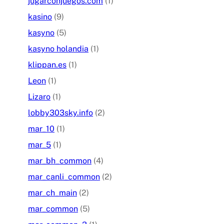
jugarconjuegos.com
(1)
kasino
(9)
kasyno
(5)
kasyno holandia
(1)
klippan.es
(1)
Leon
(1)
Lizaro
(1)
lobby303sky.info
(2)
mar_10
(1)
mar_5
(1)
mar_bh_common
(4)
mar_canli_common
(2)
mar_ch_main
(2)
mar_common
(5)