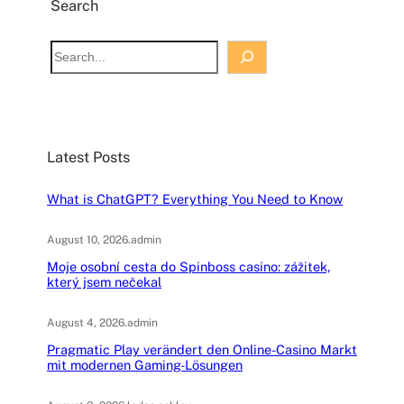
Search
S
e
a
r
c
Latest Posts
h
What is ChatGPT? Everything You Need to Know
August 10, 2026
.
admin
Moje osobní cesta do Spinboss casino: zážitek,
který jsem nečekal
August 4, 2026
.
admin
Pragmatic Play verändert den Online-Casino Markt
mit modernen Gaming-Lösungen