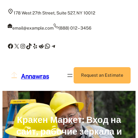
Skip
to
178 West 27th Street, Suite 527, NY 10012
content
email@example.com
(888) 012 – 3456
Facebook
X
Instagram
TikTok
Yelp
Reddit
WhatsApp
Telegram
Annawras
Request an Estimate
Кракен Маркет: Вход на
сайт, рабочие зеркала и