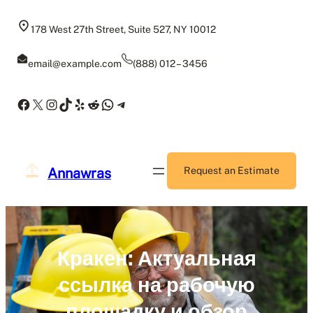
Skip
to
178 West 27th Street, Suite 527, NY 10012
content
email@example.com
(888) 012 – 3456
Facebook
X
Instagram
TikTok
Yelp
Reddit
WhatsApp
Telegram
Annawras
Request an Estimate
Кракен: Актуальная
ссылка на рабочую
площадку и обзор