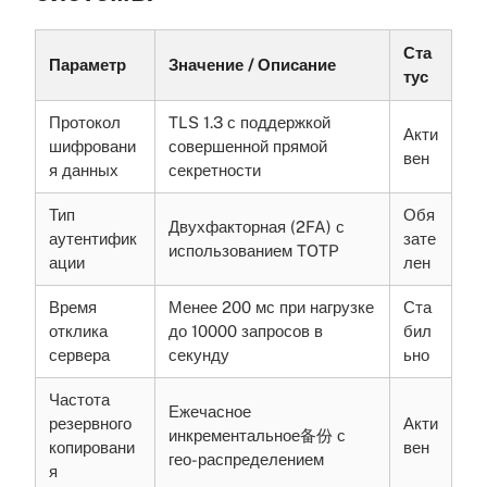
Ста
Параметр
Значение / Описание
тус
Протокол
TLS 1.3 с поддержкой
Акти
шифровани
совершенной прямой
вен
я данных
секретности
Тип
Обя
Двухфакторная (2FA) с
аутентифик
зате
использованием TOTP
ации
лен
Время
Менее 200 мс при нагрузке
Ста
отклика
до 10000 запросов в
бил
сервера
секунду
ьно
Частота
Ежечасное
резервного
Акти
инкрементальное备份 с
копировани
вен
гео-распределением
я