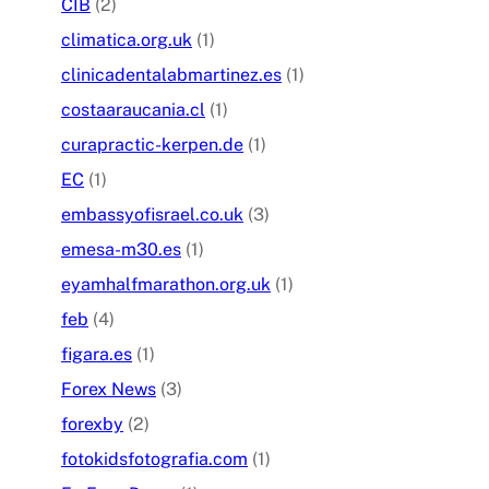
CIB
(2)
climatica.org.uk
(1)
clinicadentalabmartinez.es
(1)
costaaraucania.cl
(1)
curapractic-kerpen.de
(1)
EC
(1)
embassyofisrael.co.uk
(3)
emesa-m30.es
(1)
eyamhalfmarathon.org.uk
(1)
feb
(4)
figara.es
(1)
Forex News
(3)
forexby
(2)
fotokidsfotografia.com
(1)