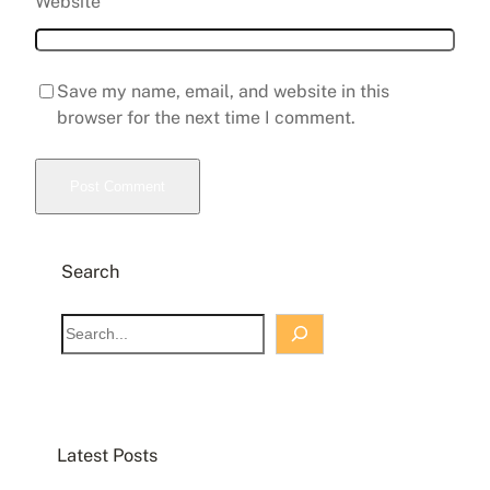
Website
Save my name, email, and website in this
browser for the next time I comment.
Search
S
e
a
r
c
Latest Posts
h