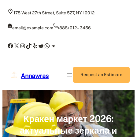
Skip
to
178 West 27th Street, Suite 527, NY 10012
content
email@example.com
(888) 012 – 3456
Facebook
X
Instagram
TikTok
Yelp
Reddit
WhatsApp
Telegram
Annawras
Request an Estimate
Кракен маркет 2026:
актуальные зеркала и