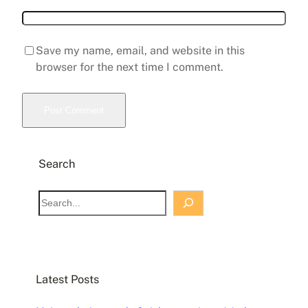
Save my name, email, and website in this
browser for the next time I comment.
Search
S
e
a
r
c
Latest Posts
h