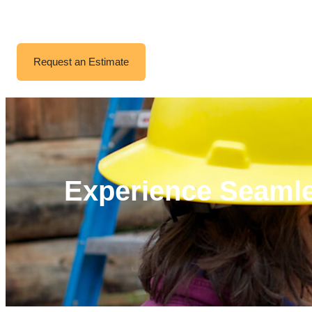
Request an Estimate
Experience Seamle