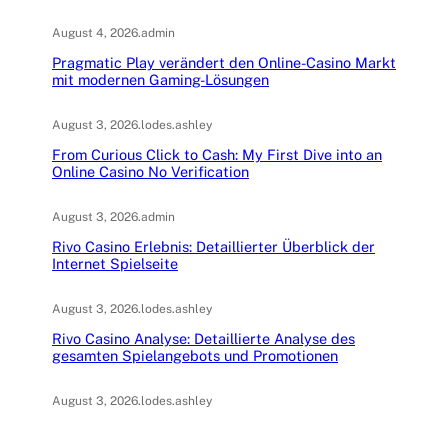
August 4, 2026
.
admin
Pragmatic Play verändert den Online-Casino Markt
mit modernen Gaming-Lösungen
August 3, 2026
.
lodes.ashley
From Curious Click to Cash: My First Dive into an
Online Casino No Verification
August 3, 2026
.
admin
Rivo Casino Erlebnis: Detaillierter Überblick der
Internet Spielseite
August 3, 2026
.
lodes.ashley
Rivo Casino Analyse: Detaillierte Analyse des
gesamten Spielangebots und Promotionen
August 3, 2026
.
lodes.ashley