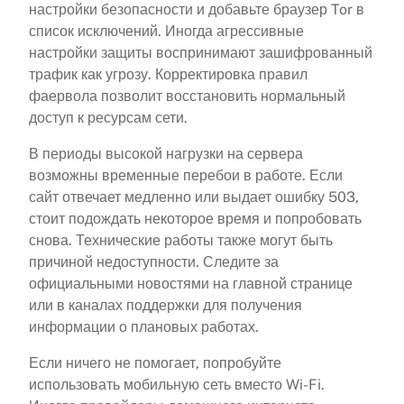
настройки безопасности и добавьте браузер Tor в
список исключений. Иногда агрессивные
настройки защиты воспринимают зашифрованный
трафик как угрозу. Корректировка правил
фаервола позволит восстановить нормальный
доступ к ресурсам сети.
В периоды высокой нагрузки на сервера
возможны временные перебои в работе. Если
сайт отвечает медленно или выдает ошибку 503,
стоит подождать некоторое время и попробовать
снова. Технические работы также могут быть
причиной недоступности. Следите за
официальными новостями на главной странице
или в каналах поддержки для получения
информации о плановых работах.
Если ничего не помогает, попробуйте
использовать мобильную сеть вместо Wi-Fi.