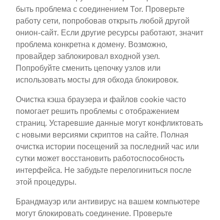
быть проблема с соединением Tor. Проверьте
работу сети, попробовав открыть любой другой
онион-сайт. Если другие ресурсы работают, значит
проблема конкретна к домену. Возможно,
провайдер заблокировал входной узел.
Попробуйте сменить цепочку узлов или
использовать мосты для обхода блокировок.
Очистка кэша браузера и файлов cookie часто
помогает решить проблемы с отображением
страниц. Устаревшие данные могут конфликтовать
с новыми версиями скриптов на сайте. Полная
очистка истории посещений за последний час или
сутки может восстановить работоспособность
интерфейса. Не забудьте перелогиниться после
этой процедуры.
Брандмауэр или антивирус на вашем компьютере
могут блокировать соединение. Проверьте