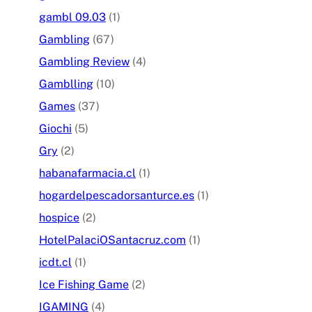
gambl 09.03
(1)
Gambling
(67)
Gambling Review
(4)
Gamblling
(10)
Games
(37)
Giochi
(5)
Gry
(2)
habanafarmacia.cl
(1)
hogardelpescadorsanturce.es
(1)
hospice
(2)
HotelPalaciOSantacruz.com
(1)
icdt.cl
(1)
Ice Fishing Game
(2)
IGAMING
(4)