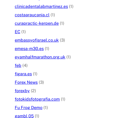
clinicadentalabmartinez.es
(1)
costaaraucania.cl
(1)
curapractic-kerpen.de
(1)
EC
(1)
embassyofisrael.co.uk
(3)
emesa-m30.es
(1)
eyamhalfmarathon.org.uk
(1)
feb
(4)
figara.es
(1)
Forex News
(3)
forexby
(2)
fotokidsfotografia.com
(1)
Fu Frog Demo
(1)
gambl 05
(1)