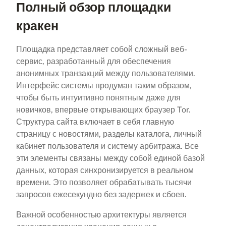
Полный обзор площадки
кракен
Площадка представляет собой сложный веб-
сервис, разработанный для обеспечения
анонимных транзакций между пользователями.
Интерфейс системы продуман таким образом,
чтобы быть интуитивно понятным даже для
новичков, впервые открывающих браузер Tor.
Структура сайта включает в себя главную
страницу с новостями, разделы каталога, личный
кабинет пользователя и систему арбитража. Все
эти элементы связаны между собой единой базой
данных, которая синхронизируется в реальном
времени. Это позволяет обрабатывать тысячи
запросов ежесекундно без задержек и сбоев.
Важной особенностью архитектуры является