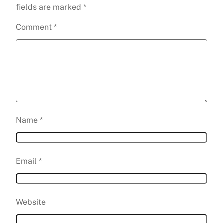
fields are marked
*
Comment
*
Name
*
Email
*
Website