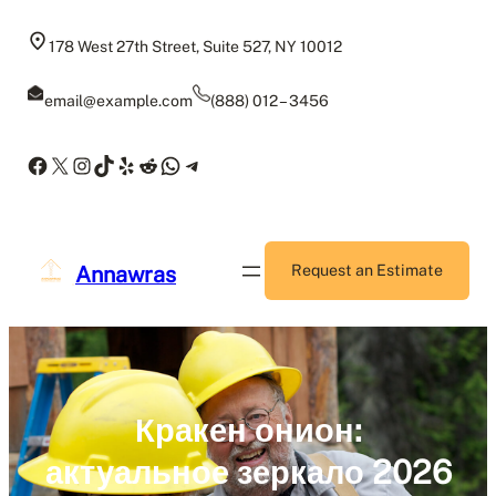
Skip
to
178 West 27th Street, Suite 527, NY 10012
content
email@example.com
(888) 012 – 3456
Facebook
X
Instagram
TikTok
Yelp
Reddit
WhatsApp
Telegram
Annawras
Request an Estimate
Кракен онион:
актуальное зеркало 2026