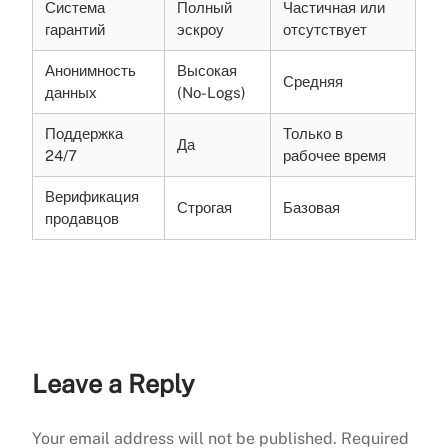
Система
Полный
Частичная или
гарантий
эскроу
отсутствует
Анонимность
Высокая
Средняя
данных
(No-Logs)
Поддержка
Только в
Да
24/7
рабочее время
Верификация
Строгая
Базовая
продавцов
Leave a Reply
Your email address will not be published.
Required