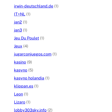
irwin-deutschland.de
(1)
IT+NL
(1)
jan2
(1)
jan3
(1)
Jeu Du Poulet
(1)
Jeux
(4)
jugarconjuegos.com
(1)
kasino
(9)
kasyno
(5)
kasyno holandia
(1)
klippan.es
(1)
Leon
(1)
Lizaro
(1)
lobby303sky.info
(2)