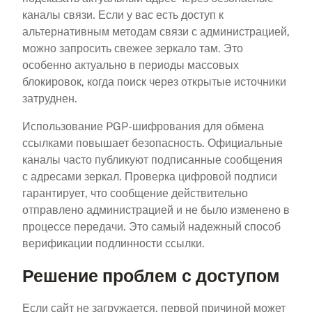
каналы связи. Если у вас есть доступ к
альтернативным методам связи с администрацией,
можно запросить свежее зеркало там. Это
особенно актуально в периоды массовых
блокировок, когда поиск через открытые источники
затруднен.
Использование PGP-шифрования для обмена
ссылками повышает безопасность. Официальные
каналы часто публикуют подписанные сообщения
с адресами зеркал. Проверка цифровой подписи
гарантирует, что сообщение действительно
отправлено администрацией и не было изменено в
процессе передачи. Это самый надежный способ
верификации подлинности ссылки.
Решение проблем с доступом
Если сайт не загружается, первой причиной может