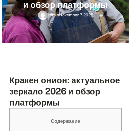
и обзор платформы
admin
November 7, 2025
Кракен онион: актуальное
зеркало 2026 и обзор
платформы
Содержание