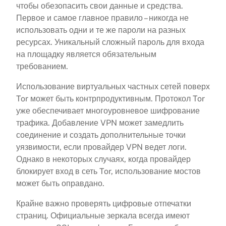
чтобы обезопасить свои данные и средства.
Первое и самое главное правило – никогда не
использовать одни и те же пароли на разных
ресурсах. Уникальный сложный пароль для входа
на площадку является обязательным
требованием.
Использование виртуальных частных сетей поверх
Tor может быть контрпродуктивным. Протокол Tor
уже обеспечивает многоуровневое шифрование
трафика. Добавление VPN может замедлить
соединение и создать дополнительные точки
уязвимости, если провайдер VPN ведет логи.
Однако в некоторых случаях, когда провайдер
блокирует вход в сеть Tor, использование мостов
может быть оправдано.
Крайне важно проверять цифровые отпечатки
страниц. Официальные зеркала всегда имеют