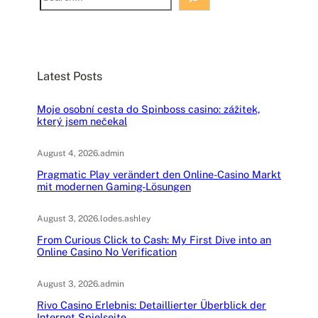
e
a
r
c
Latest Posts
h
Moje osobní cesta do Spinboss casino: zážitek,
který jsem nečekal
August 4, 2026
.
admin
Pragmatic Play verändert den Online-Casino Markt
mit modernen Gaming-Lösungen
August 3, 2026
.
lodes.ashley
From Curious Click to Cash: My First Dive into an
Online Casino No Verification
August 3, 2026
.
admin
Rivo Casino Erlebnis: Detaillierter Überblick der
Internet Spielseite