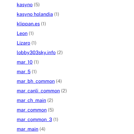
kasyno
(5)
kasyno holandia
(1)
klippan.es
(1)
Leon
(1)
Lizaro
(1)
lobby303sky.info
(2)
mar_10
(1)
mar_5
(1)
mar_bh_common
(4)
mar_canli_common
(2)
mar_ch_main
(2)
mar_common
(5)
mar_common_3
(1)
mar_main
(4)