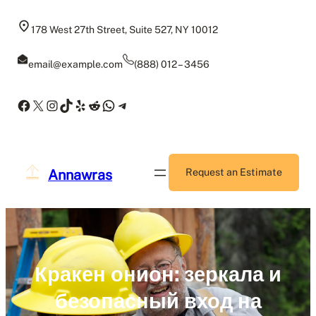
Skip
to
178 West 27th Street, Suite 527, NY 10012
content
email@example.com
(888) 012 – 3456
Facebook
X
Instagram
TikTok
Yelp
Reddit
WhatsApp
Telegram
Annawras
Request an Estimate
Кракен онион: зеркала и
безопасный вход на