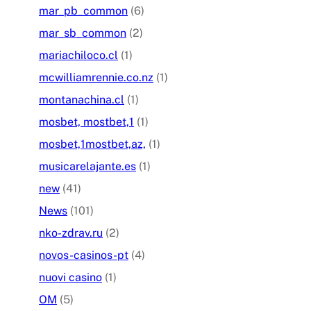
mar_pb_common
(6)
mar_sb_common
(2)
mariachiloco.cl
(1)
mcwilliamrennie.co.nz
(1)
montanachina.cl
(1)
mosbet, mostbet,1
(1)
mosbet,1mostbet,az,
(1)
musicarelajante.es
(1)
new
(41)
News
(101)
nko-zdrav.ru
(2)
novos-casinos-pt
(4)
nuovi casino
(1)
OM
(5)