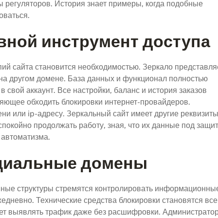
ы регуляторов. История знает примеры, когда подобные
оваться.
овной инструмент доступа
опий сайта становится необходимостью. Зеркало представля
на другом домене. База данных и функционал полностью
 свой аккаунт. Все настройки, баланс и история заказов
ляющее обходить блокировки интернет-провайдеров.
и или ip-адресу. Зеркальный сайт имеет другие реквизиты
покойно продолжать работу, зная, что их данные под защит
 автоматизма.
циальные домены
венные структуры стремятся контролировать информационны
едневно. Технические средства блокировки становятся все
яет выявлять трафик даже без расшифровки. Администрато