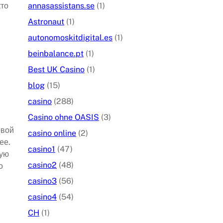
кто
annasassistans.se
(1)
Astronaut
(1)
autonomoskitdigital.es
(1)
beinbalance.pt
(1)
Best UK Casino
(1)
blog
(15)
casino
(288)
Casino ohne OASIS
(3)
овой
casino online
(2)
ее.
casino1
(47)
гую
casino2
(48)
о
casino3
(56)
casino4
(54)
CH
(1)