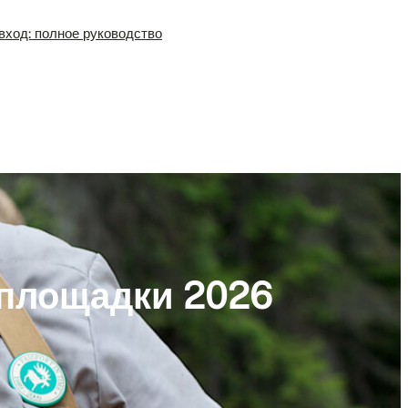
вход: полное руководство
р площадки 2026