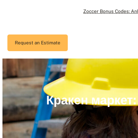
Zoccer Bonus Codes: Anl
Request an Estimate
Кракен маркет: