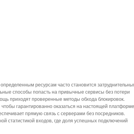
к определенным ресурсам часто становится затруднительны
льные способы попасть на привычные сервисы без потери
омощь приходят проверенные методы обхода блокировок.
, чтобы гарантированно оказаться на настоящей платформе
беспечивает прямую связь с серверами без посредников.
ной статистикой входов, где доля успешных подключений