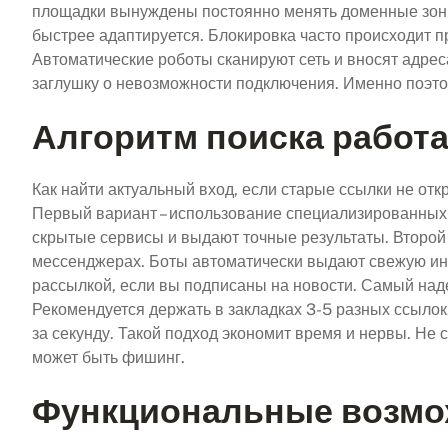
площадки вынуждены постоянно менять доменные зоны.
быстрее адаптируется. Блокировка часто происходит п
Автоматические роботы сканируют сеть и вносят адрес
заглушку о невозможности подключения. Именно поэто
Алгоритм поиска работ
Как найти актуальный вход, если старые ссылки не от
Первый вариант – использование специализированных
скрытые сервисы и выдают точные результаты. Второй
мессенджерах. Боты автоматически выдают свежую ин
рассылкой, если вы подписаны на новости. Самый над
Рекомендуется держать в закладках 3-5 разных ссылок
за секунду. Такой подход экономит время и нервы. Не 
может быть фишинг.
Функциональные возмож