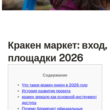
Кракен маркет: вход,
площадки 2026
Содержание
Что такое кракен онион в 2026 году
История развития проекта
кракен зеркало как основной инструмент
доступа
Почему блокируют официальные