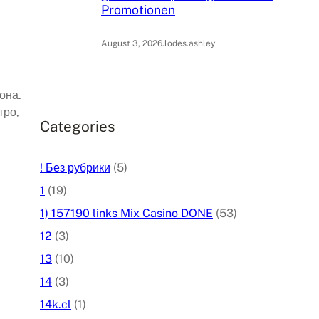
Promotionen
August 3, 2026
.
lodes.ashley
она.
тро,
Categories
! Без рубрики
(5)
1
(19)
1) 157190 links Mix Casino DONE
(53)
12
(3)
13
(10)
14
(3)
14k.cl
(1)