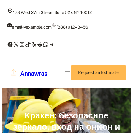
Skip
to
178 West 27th Street, Suite 527, NY 10012
content
email@example.com
(888) 012 – 3456
Facebook
X
Instagram
TikTok
Yelp
Reddit
WhatsApp
Telegram
Annawras
Request an Estimate
Кракен: безопасное
зеркало, вход на онион и