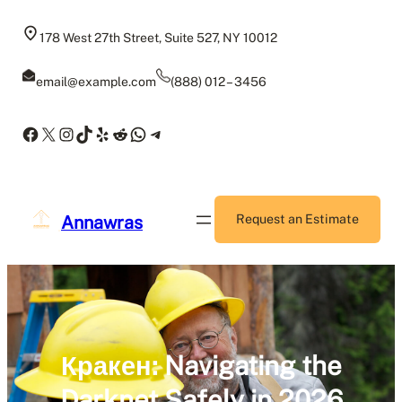
Skip
to
178 West 27th Street, Suite 527, NY 10012
content
email@example.com
(888) 012 – 3456
Facebook
X
Instagram
TikTok
Yelp
Reddit
WhatsApp
Telegram
Annawras
Request an Estimate
Кракен: Navigating the
Darknet Safely in 2026