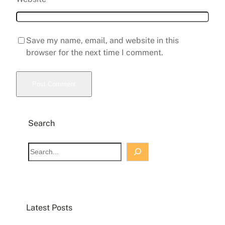
Save my name, email, and website in this
browser for the next time I comment.
Search
S
e
a
r
c
Latest Posts
h