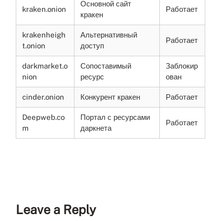
Основной сайт
kraken.onion
Работает
кракен
krakenheigh
Альтернативный
Работает
t.onion
доступ
darkmarket.o
Сопоставимый
Заблокир
nion
ресурс
ован
cinder.onion
Конкурент кракен
Работает
Deepweb.co
Портал с ресурсами
Работает
m
даркнета
Leave a Reply