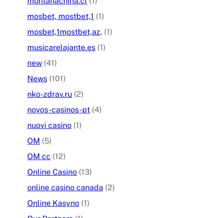
montanachina.cl
(1)
mosbet, mostbet,1
(1)
mosbet,1mostbet,az,
(1)
musicarelajante.es
(1)
new
(41)
News
(101)
nko-zdrav.ru
(2)
novos-casinos-pt
(4)
nuovi casino
(1)
OM
(5)
OM cc
(12)
Online Casino
(13)
online casino canada
(2)
Online Kasyno
(1)