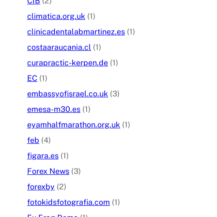
CIB
(2)
climatica.org.uk
(1)
clinicadentalabmartinez.es
(1)
costaaraucania.cl
(1)
curapractic-kerpen.de
(1)
EC
(1)
embassyofisrael.co.uk
(3)
emesa-m30.es
(1)
eyamhalfmarathon.org.uk
(1)
feb
(4)
figara.es
(1)
Forex News
(3)
forexby
(2)
fotokidsfotografia.com
(1)