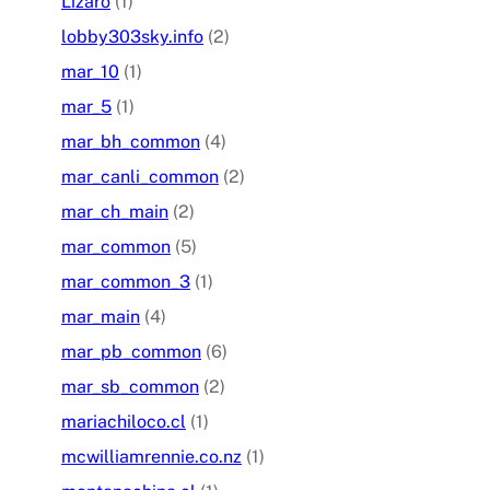
Lizaro
(1)
lobby303sky.info
(2)
mar_10
(1)
mar_5
(1)
mar_bh_common
(4)
mar_canli_common
(2)
mar_ch_main
(2)
mar_common
(5)
mar_common_3
(1)
mar_main
(4)
mar_pb_common
(6)
mar_sb_common
(2)
mariachiloco.cl
(1)
mcwilliamrennie.co.nz
(1)