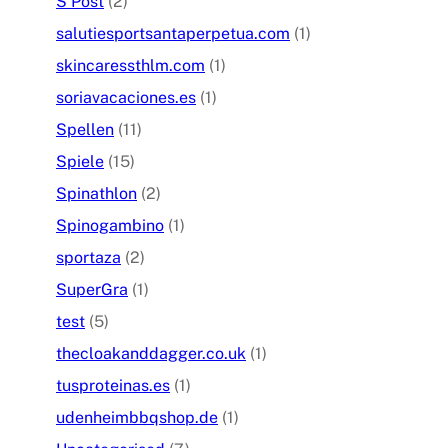
S Post
(2)
salutiesportsantaperpetua.com
(1)
skincaressthlm.com
(1)
soriavacaciones.es
(1)
Spellen
(11)
Spiele
(15)
Spinathlon
(2)
Spinogambino
(1)
sportaza
(2)
SuperGra
(1)
test
(5)
thecloakanddagger.co.uk
(1)
tusproteinas.es
(1)
udenheimbbqshop.de
(1)