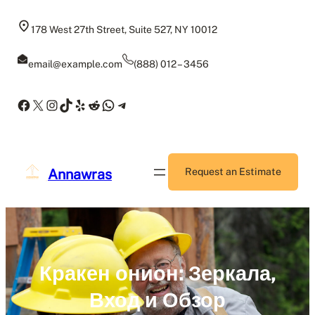
Skip
to
178 West 27th Street, Suite 527, NY 10012
content
email@example.com
(888) 012 – 3456
Facebook
X
Instagram
TikTok
Yelp
Reddit
WhatsApp
Telegram
Annawras
Request an Estimate
Кракен онион: Зеркала,
Вход и Обзор