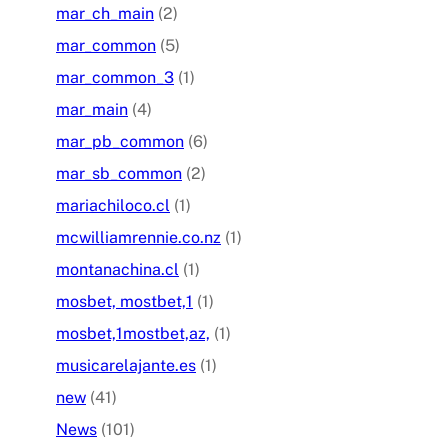
mar_ch_main
(2)
mar_common
(5)
mar_common_3
(1)
mar_main
(4)
mar_pb_common
(6)
mar_sb_common
(2)
mariachiloco.cl
(1)
mcwilliamrennie.co.nz
(1)
montanachina.cl
(1)
mosbet, mostbet,1
(1)
mosbet,1mostbet,az,
(1)
musicarelajante.es
(1)
new
(41)
News
(101)