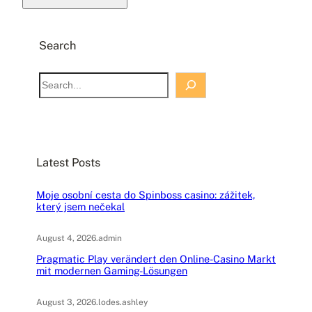
Search
S
e
a
r
c
Latest Posts
h
Moje osobní cesta do Spinboss casino: zážitek,
který jsem nečekal
August 4, 2026
.
admin
Pragmatic Play verändert den Online-Casino Markt
mit modernen Gaming-Lösungen
August 3, 2026
.
lodes.ashley