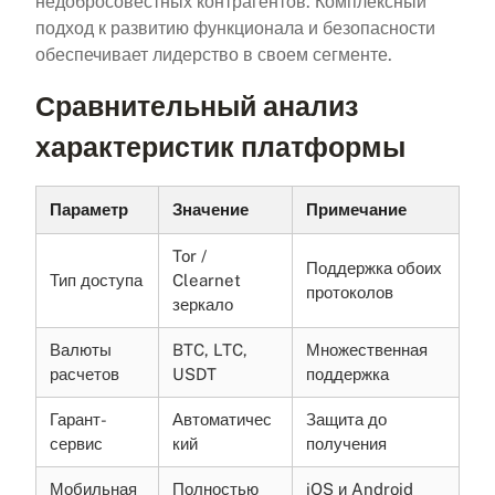
недобросовестных контрагентов. Комплексный
подход к развитию функционала и безопасности
обеспечивает лидерство в своем сегменте.
Сравнительный анализ
характеристик платформы
Параметр
Значение
Примечание
Tor /
Поддержка обоих
Тип доступа
Clearnet
протоколов
зеркало
Валюты
BTC, LTC,
Множественная
расчетов
USDT
поддержка
Гарант-
Автоматичес
Защита до
сервис
кий
получения
Мобильная
Полностью
iOS и Android