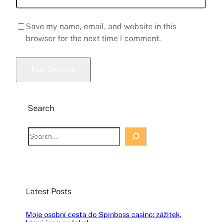
Save my name, email, and website in this
browser for the next time I comment.
Search
S
e
a
r
c
Latest Posts
h
Moje osobní cesta do Spinboss casino: zážitek,