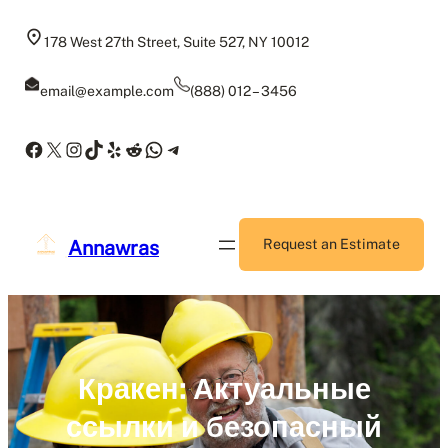
Skip
to
178 West 27th Street, Suite 527, NY 10012
content
email@example.com
(888) 012 – 3456
Facebook
X
Instagram
TikTok
Yelp
Reddit
WhatsApp
Telegram
Annawras
Request an Estimate
Кракен: Актуальные
ссылки и безопасный