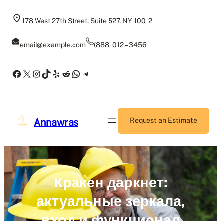
Skip
to
178 West 27th Street, Suite 527, NY 10012
content
email@example.com
(888) 012 – 3456
Facebook
X
Instagram
TikTok
Yelp
Reddit
WhatsApp
Telegram
Annawras
Request an Estimate
Кракен даркнет:
актуальные зеркала,
вход и функционал