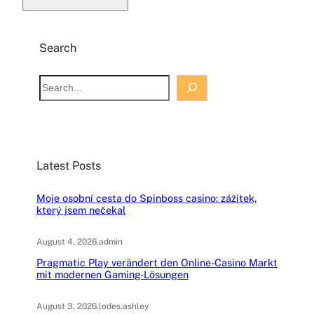
Search
S
e
a
r
c
Latest Posts
h
Moje osobní cesta do Spinboss casino: zážitek,
který jsem nečekal
August 4, 2026
.
admin
Pragmatic Play verändert den Online-Casino Markt
mit modernen Gaming-Lösungen
August 3, 2026
.
lodes.ashley