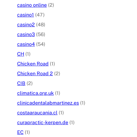
casino online
(2)
casino1
(47)
casino2
(48)
casino3
(56)
casino4
(54)
CH
(1)
Chicken Road
(1)
Chicken Road 2
(2)
CIB
(2)
climatica.org.uk
(1)
clinicadentalabmartinez.es
(1)
costaaraucania.cl
(1)
curapractic-kerpen.de
(1)
EC
(1)