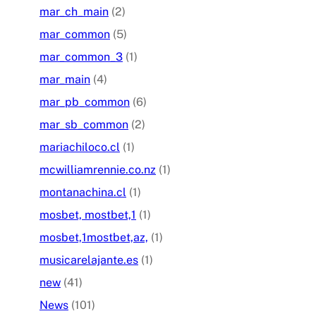
mar_ch_main
(2)
mar_common
(5)
mar_common_3
(1)
mar_main
(4)
mar_pb_common
(6)
mar_sb_common
(2)
mariachiloco.cl
(1)
mcwilliamrennie.co.nz
(1)
montanachina.cl
(1)
mosbet, mostbet,1
(1)
mosbet,1mostbet,az,
(1)
musicarelajante.es
(1)
new
(41)
News
(101)