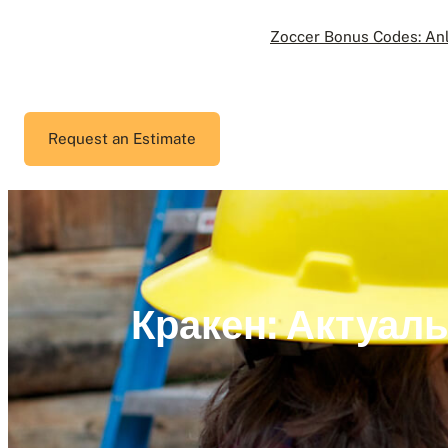
Zoccer Bonus Codes: Anl
Request an Estimate
Кракен: Актуал