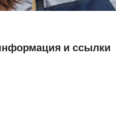
 информация и ссылки