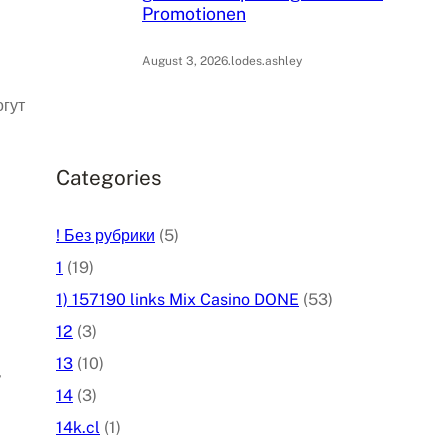
Promotionen
August 3, 2026
.
lodes.ashley
огут
Categories
! Без рубрики
(5)
1
(19)
1) 157190 links Mix Casino DONE
(53)
12
(3)
13
(10)
,
14
(3)
14k.cl
(1)