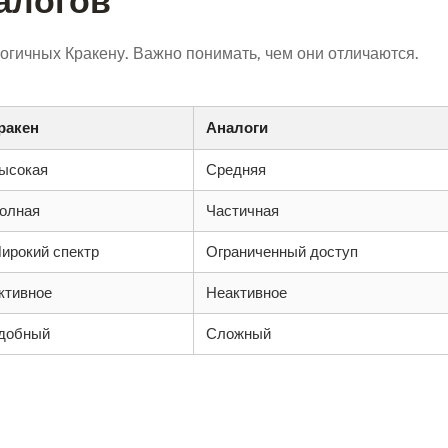
алогов
огичных Кракену. Важно понимать, чем они отличаются.
ракен
Аналоги
ысокая
Средняя
олная
Частичная
ирокий спектр
Ограниченный доступ
ктивное
Неактивное
добный
Сложный