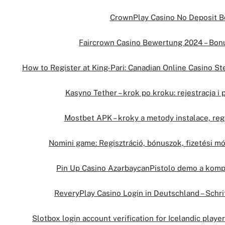
CrownPlay Casino No Deposit Bo
Faircrown Casino Bewertung 2024 – Bo
How to Register at King-Pari: Canadian Online Casino S
Kasyno Tether – krok po kroku: rejestracja i 
Mostbet APK – kroky a metody instalace, reg
Nomini game: Regisztráció, bónuszok, fizetési m
Pin Up Casino Azərbaycan
Pistolo demo a komp
ReveryPlay Casino Login in Deutschland – Schrit
Slotbox login account verification for Icelandic playe