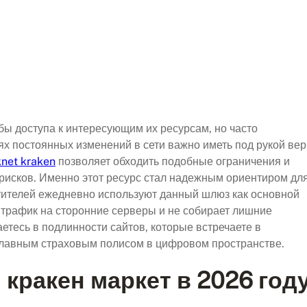
бы доступа к интересующим их ресурсам, но часто
ях постоянных изменений в сети важно иметь под рукой ве
knet kraken
позволяет обходить подобные ограничения и
 рисков. Именно этот ресурс стал надежным ориентиром дл
етителей ежедневно используют данный шлюз как основной
т трафик на сторонние серверы и не собирает лишние
етесь в подлинности сайтов, которые встречаете в
 главным страховым полисом в цифровом пространстве.
 кракен маркет в 2026 год