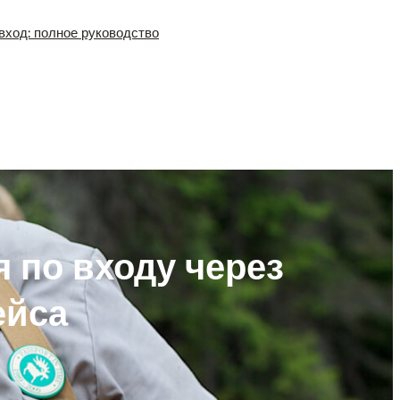
вход: полное руководство
 по входу через
ейса