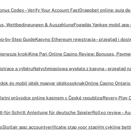
nus Codes – Verify Your Account Fast
Dragobet online: guía de
nus, Wettbedingungen & Auszahlung
Fogadás Yankee mobil app 
tep‑by‑Step Guide
Kasyno Ethereum rejestracja – przegląd i dos
pierwsze kroki
King Pari Online Casino Review: Bonuses, Payme
istrace a výběru
Natychmiastowa wypłata z kasyna – przegląd na
ódok és mobil játék magyar játékosoknak
Online Casino Ontario
letní průvodce online kasinem v České republice
Revery Play C
t‑für‑Schritt Anleitung für deutsche Spieler
Rollxo review – A
rs
Slotlair app: accountverificatie stap voor stap
Vm cykling bett