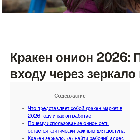
Кракен онион 2026: 
входу через зеркало
Содержание
Что представляет собой кракен маркет в
2026 году и как он работает
Почему использование онион сети
остается критически важным для доступа
Кракен зеркало: как найти рабочий адрес