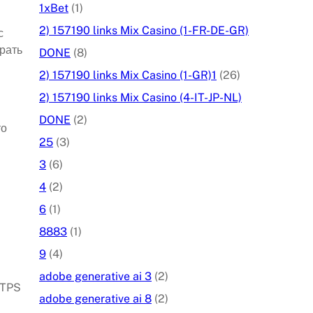
1xBet
(1)
2) 157190 links Mix Casino (1-FR-DE-GR)
с
рать
DONE
(8)
2) 157190 links Mix Casino (1-GR)1
(26)
2) 157190 links Mix Casino (4-IT-JP-NL)
DONE
(2)
то
25
(3)
3
(6)
4
(2)
6
(1)
8883
(1)
9
(4)
adobe generative ai 3
(2)
TTPS
adobe generative ai 8
(2)