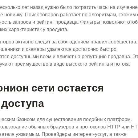
сколько лет назад нужно было потратить часы на изучение
е новичку. Поиск товаров работает по алгоритмам, схожим 
сть запроса и рейтинг продавца. Фильтры позволяют отоб
их характеристик у продукта.
аторов активно следит за соблюдением правил сообщества.
ошенники и скамеры удаляются достаточно быстро.
вятся доступными всем и влияют на репутацию продавца. Э
лучают преимущество в виде высокого рейтинга и потока
нион сети остается
 доступа
ическим базисом для существования подобных платформ.
спользование обычных браузеров и протоколов HTTP или H
вателя уязвимым. Провайдеры интернет-услуг, а также