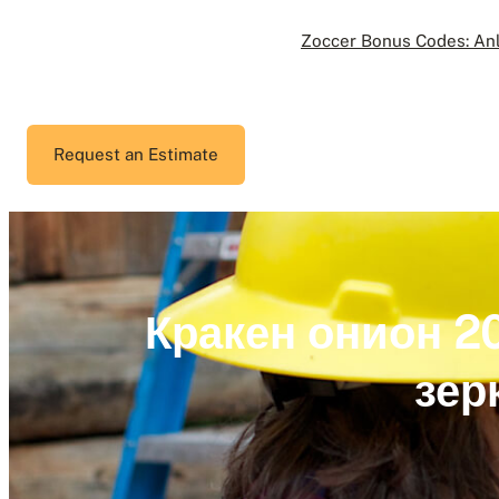
Zoccer Bonus Codes: Anl
Request an Estimate
Кракен онион 2
зер