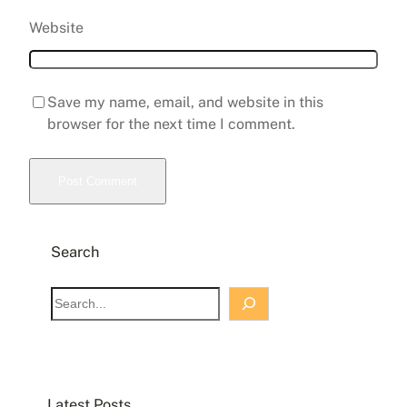
Website
Save my name, email, and website in this
browser for the next time I comment.
Search
S
e
a
r
c
Latest Posts
h