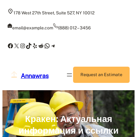
Skip
to
178 West 27th Street, Suite 527, NY 10012
content
email@example.com
(888) 012 – 3456
Facebook
X
Instagram
TikTok
Yelp
Reddit
WhatsApp
Telegram
Annawras
Request an Estimate
Кракен: Актуальная
информация и ссылки