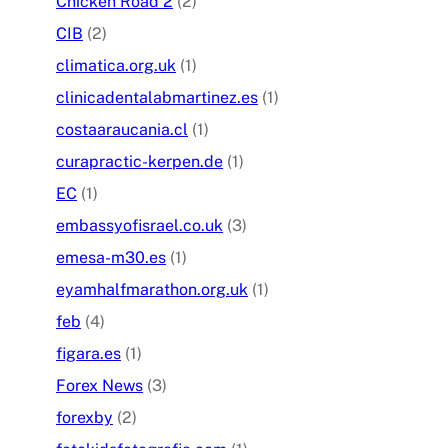
Chicken Road 2
(2)
CIB
(2)
climatica.org.uk
(1)
clinicadentalabmartinez.es
(1)
costaaraucania.cl
(1)
curapractic-kerpen.de
(1)
EC
(1)
embassyofisrael.co.uk
(3)
emesa-m30.es
(1)
eyamhalfmarathon.org.uk
(1)
feb
(4)
figara.es
(1)
Forex News
(3)
forexby
(2)