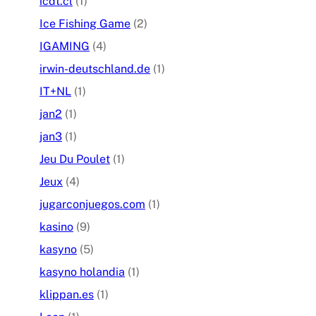
icdt.cl
(1)
Ice Fishing Game
(2)
IGAMING
(4)
irwin-deutschland.de
(1)
IT+NL
(1)
jan2
(1)
jan3
(1)
Jeu Du Poulet
(1)
Jeux
(4)
jugarconjuegos.com
(1)
kasino
(9)
kasyno
(5)
kasyno holandia
(1)
klippan.es
(1)