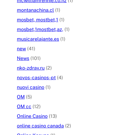
mcwilliamrennie.co.nz
(1)
montanachina.cl
(1)
mosbet, mostbet,1
(1)
mosbet,1mostbet,az,
(1)
musicarelajante.es
(1)
new
(41)
News
(101)
nko-zdrav.ru
(2)
novos-casinos-pt
(4)
nuovi casino
(1)
OM
(5)
OM cc
(12)
Online Casino
(13)
online casino canada
(2)