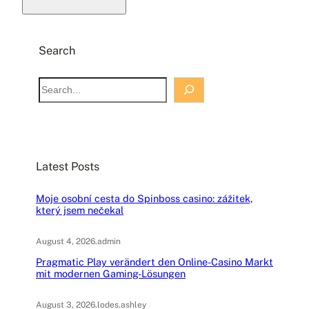
Search
S
e
a
r
c
Latest Posts
h
Moje osobní cesta do Spinboss casino: zážitek,
který jsem nečekal
August 4, 2026
.
admin
Pragmatic Play verändert den Online-Casino Markt
mit modernen Gaming-Lösungen
August 3, 2026
.
lodes.ashley