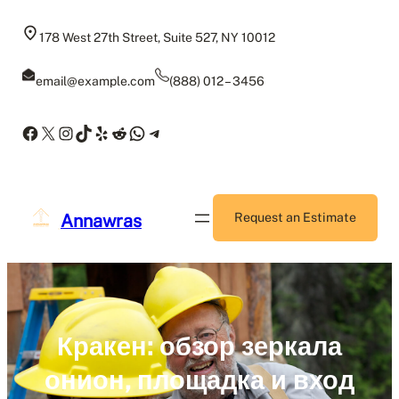
Skip
to
178 West 27th Street, Suite 527, NY 10012
content
email@example.com
(888) 012 – 3456
Facebook
X
Instagram
TikTok
Yelp
Reddit
WhatsApp
Telegram
Annawras
Request an Estimate
Кракен: обзор зеркала
онион, площадка и вход