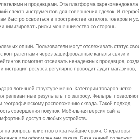
упателями и продавцами. Эта платформа зарекомендовала
кий спектр инструментов для совершения сделок. Интерфе
ам быстро освоиться в пространстве каталога товаров и ус
 минимизировать риски мошенничества со стороны
олезных опций. Пользователи могут отслеживать статус сво
у с контрагентами через зашифрованные каналы связи и
рейтингов помогает отсеивать ненадежных продавцов, созд
министрация ресурса регулярно проводит аудит магазинов,
даря логичной структуре меню. Категории товаров четко
вая релевантные результаты по запросу. Фильтры позволяют
 и географическому расположению склада. Такой подход
ость совершения покупок. Мобильная версия сайта
мфортный доступ с любых устройств.
ая на вопросы клиентов в кратчайшие сроки. Операторы
баланса или оформлением заказа. База знаний содержит