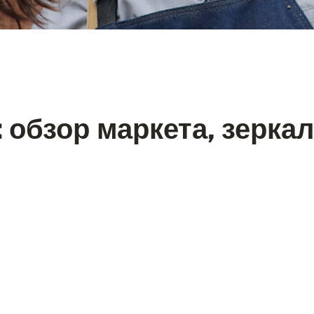
 обзор маркета, зерка