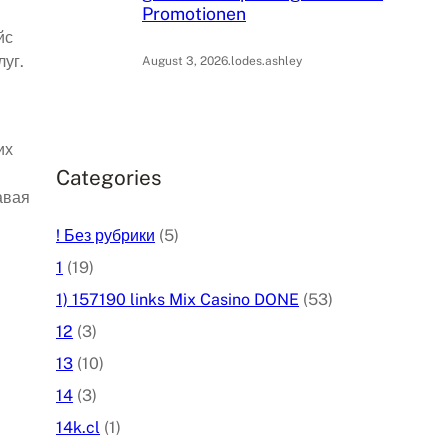
Promotionen
йс
луг.
August 3, 2026
.
lodes.ashley
их
Categories
авая
! Без рубрики
(5)
1
(19)
1) 157190 links Mix Casino DONE
(53)
12
(3)
13
(10)
14
(3)
14k.cl
(1)