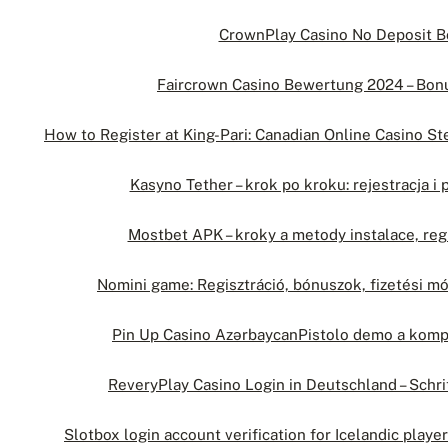
CrownPlay Casino No Deposit Bo
Faircrown Casino Bewertung 2024 – Bo
How to Register at King-Pari: Canadian Online Casino S
Kasyno Tether – krok po kroku: rejestracja i 
Mostbet APK – kroky a metody instalace, reg
Nomini game: Regisztráció, bónuszok, fizetési m
Pin Up Casino Azərbaycan
Pistolo demo a komp
ReveryPlay Casino Login in Deutschland – Schrit
Slotbox login account verification for Icelandic playe