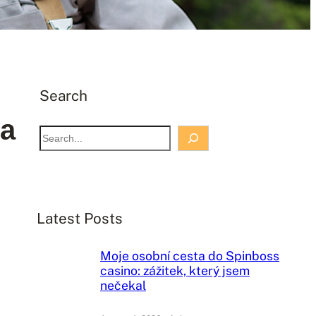
Search
ла
S
e
a
r
c
Latest Posts
h
Moje osobní cesta do Spinboss
casino: zážitek, který jsem
nečekal