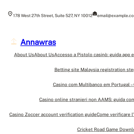
Skip
to
178 West 27th Street, Suite 527, NY 10012
email@example.c
content
Annawras
About Us
About Us
Accesso a Pistolo casinò: guida app 
Betting site Malaysia registration st
Casino com Multibanco em Portugal –
Casino online stranieri non AAMS: guida co
Casino Zoccer account verification guide
Come verificare l’
Cricket Road Game Downlo