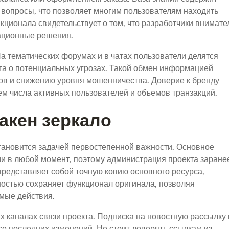
 вопросы, что позволяет многим пользователям находить
ционала свидетельствует о том, что разработчики внимате
вационные решения.
а тематических форумах и в чатах пользователи делятся
га о потенциальных угрозах. Такой обмен информацией
ов и снижению уровня мошенничества. Доверие к бренду
ем числа активных пользователей и объемов транзакций.
ракен зеркало
становится задачей первостепенной важности. Основное
и в любой момент, поэтому администрация проекта заране
представляет собой точную копию основного ресурса,
остью сохраняет функционал оригинала, позволяя
мые действия.
 каналах связи проекта. Подписка на новостную рассылку
е последних изменений. Не стоит доверять ссылкам из