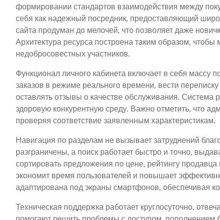
формировании стандартов взаимодействия между пок
себя как надежный посредник, предоставляющий широ
сайта продуман до мелочей, что позволяет даже новичк
Архитектура ресурса построена таким образом, чтобы
недобросовестных участников.
Функционал личного кабинета включает в себя массу п
заказов в режиме реального времени, вести переписк
оставлять отзывы о качестве обслуживания. Система 
здоровую конкурентную среду. Важно отметить, что ад
проверяя соответствие заявленным характеристикам.
Навигация по разделам не вызывает затруднений благо
разграничены, а поиск работает быстро и точно, выда
сортировать предложения по цене, рейтингу продавца
экономит время пользователей и повышает эффективн
адаптирована под экраны смартфонов, обеспечивая ко
Техническая поддержка работает круглосуточно, отвеч
помогают решить проблемы с доступом, пополнением 