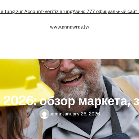
eitung zur Account‑Verifizierung
Азино 777 официальный сайт 
www.annawras.ly/
 2026: обзор маркета, 
admin
January 26, 2026