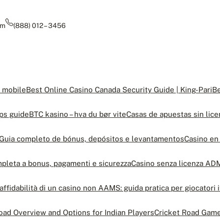
om
(888) 012 – 3456
e mobile
Best Online Casino Canada Security Guide | King-Pari
Be
eps guide
BTC kasino – hva du bør vite
Casas de apuestas sin licen
 Guia completo de bónus, depósitos e levantamentos
Casino en 
mpleta a bonus, pagamenti e sicurezza
Casino senza licenza ADM
affidabilità di un casino non AAMS: guida pratica per giocatori i
ad Overview and Options for Indian Players
Cricket Road Game