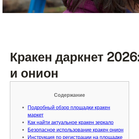
Кракен даркнет 2026:
и онион
Содержание
Подробный обзор площадки кракен
маркет
Как найти актуальное кракен зеркало
Безопасное использование кракен онион
Инструкция по регистрации на площадке