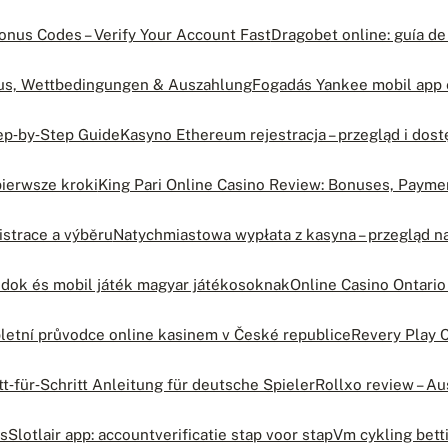
nus Codes – Verify Your Account Fast
Dragobet online: guía de
nus, Wettbedingungen & Auszahlung
Fogadás Yankee mobil app 
tep‑by‑Step Guide
Kasyno Ethereum rejestracja – przegląd i dos
pierwsze kroki
King Pari Online Casino Review: Bonuses, Payme
istrace a výběru
Natychmiastowa wypłata z kasyna – przegląd na
ódok és mobil játék magyar játékosoknak
Online Casino Ontario
letní průvodce online kasinem v České republice
Revery Play C
t‑für‑Schritt Anleitung für deutsche Spieler
Rollxo review – A
rs
Slotlair app: accountverificatie stap voor stap
Vm cykling bett