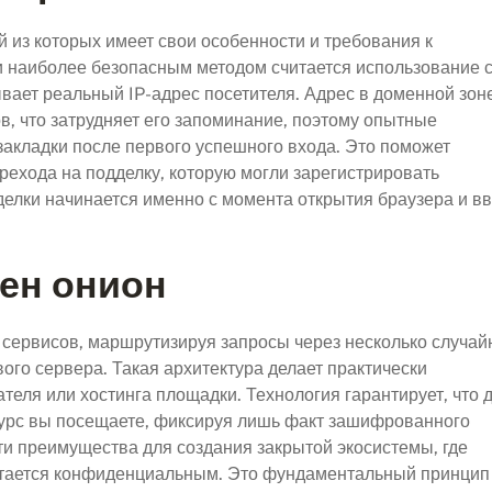
 из которых имеет свои особенности и требования к
 наиболее безопасным методом считается использование с
вает реальный IP-адрес посетителя. Адрес в доменной зон
в, что затрудняет его запоминание, поэтому опытные
закладки после первого успешного входа. Это поможет
рехода на подделку, которую могли зарегистрировать
делки начинается именно с момента открытия браузера и в
кен онион
 сервисов, маршрутизируя запросы через несколько случа
вого сервера. Такая архитектура делает практически
ля или хостинга площадки. Технология гарантирует, что 
есурс вы посещаете, фиксируя лишь факт зашифрованного
эти преимущества для создания закрытой экосистемы, где
стается конфиденциальным. Это фундаментальный принцип