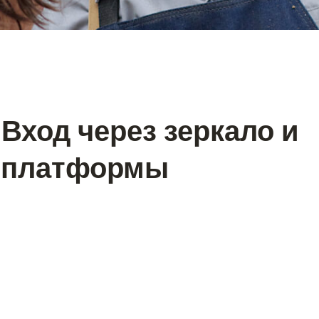
 Вход через зеркало и
й платформы