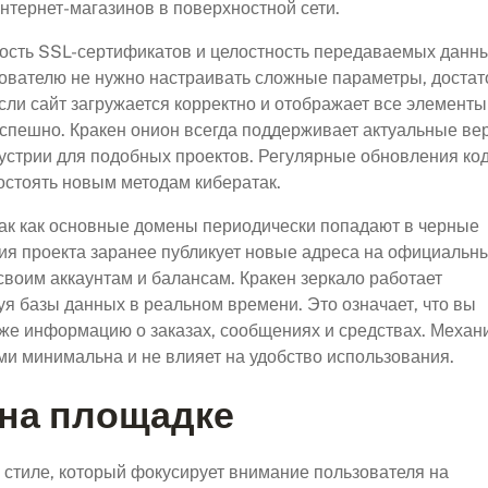
нтернет-магазинов в поверхностной сети.
ность SSL-сертификатов и целостность передаваемых данны
зователю не нужно настраивать сложные параметры, достат
сли сайт загружается корректно и отображает все элементы
успешно. Кракен онион всегда поддерживает актуальные ве
устрии для подобных проектов. Регулярные обновления ко
остоять новым методам кибератак.
 так как основные домены периодически попадают в черные
ия проекта заранее публикует новые адреса на официальн
 своим аккаунтам и балансам. Кракен зеркало работает
я базы данных в реальном времени. Это означает, что вы
у же информацию о заказах, сообщениях и средствах. Механ
ми минимальна и не влияет на удобство использования.
 на площадке
стиле, который фокусирует внимание пользователя на