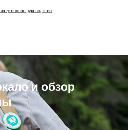
вход: полное руководство
ркало и обзор
мы