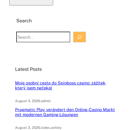
Search
S
e
a
r
c
Latest Posts
h
Moje osobní cesta do Spinboss casino: zážitek,
který jsem nečekal
August 4, 2026
.
admin
Pragmatic Play verändert den Online-Casino Markt
mit modernen Gaming-Lösungen
August 3, 2026
.
lodes.ashley