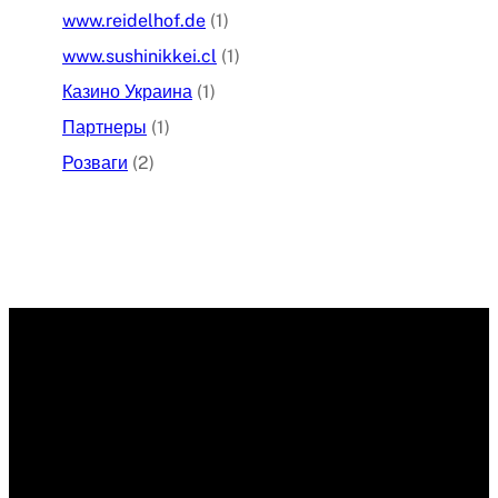
www.reidelhof.de
(1)
www.sushinikkei.cl
(1)
Казино Украина
(1)
Партнеры
(1)
Розваги
(2)