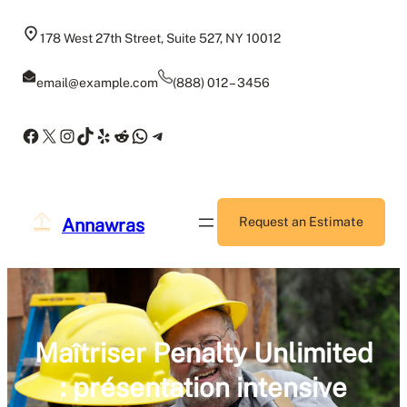
Skip
to
178 West 27th Street, Suite 527, NY 10012
content
email@example.com
(888) 012 – 3456
Facebook
X
Instagram
TikTok
Yelp
Reddit
WhatsApp
Telegram
Annawras
Request an Estimate
Maîtriser Penalty Unlimited
: présentation intensive