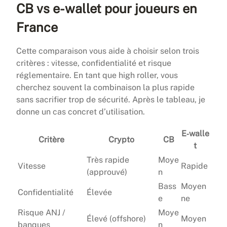
CB vs e-wallet pour joueurs en
France
Cette comparaison vous aide à choisir selon trois
critères : vitesse, confidentialité et risque
réglementaire. En tant que high roller, vous
cherchez souvent la combinaison la plus rapide
sans sacrifier trop de sécurité. Après le tableau, je
donne un cas concret d’utilisation.
E‑walle
Critère
Crypto
CB
t
Très rapide
Moye
Vitesse
Rapide
(approuvé)
n
Bass
Moyen
Confidentialité
Élevée
e
ne
Risque ANJ /
Moye
Élevé (offshore)
Moyen
banques
n