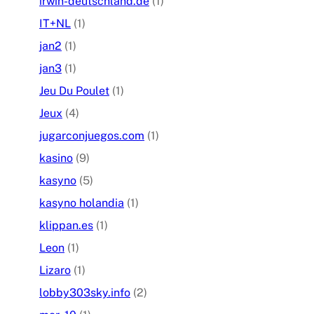
irwin-deutschland.de
(1)
IT+NL
(1)
jan2
(1)
jan3
(1)
Jeu Du Poulet
(1)
Jeux
(4)
jugarconjuegos.com
(1)
kasino
(9)
kasyno
(5)
kasyno holandia
(1)
klippan.es
(1)
Leon
(1)
Lizaro
(1)
lobby303sky.info
(2)