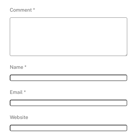
Comment
*
Name
*
Email
*
Website