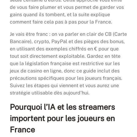
de vous faire plumer et vous permet de garder vos
gains quand ils tombent, et la suite explique
comment faire cela pas à pas pour la France.
Je vais être franc : on va parler en clair de CB (Carte
Bancaire), crypto, PayPal et des pièges des bonus,
en utilisant des exemples chiffrés en € pour que
tout soit directement exploitable. Gardez en tête
que la législation française est restrictive sur les
jeux de casino en ligne, donc ce guide inclut des
précautions spécifiques pour les joueurs français.
Suivez les étapes qui viennent et vous aurez une
stratégie utilisable dès aujourd’hui.
Pourquoi l’IA et les streamers
importent pour les joueurs en
France