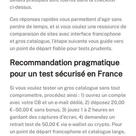
ci‑dessus.
Ces réponses rapides vous permettent d’agir sans
perdre de temps, et si vous voulez une ressource de
comparaison de sites avec interface francophone
et gros catalogue, l’étape suivante vous guide vers
un point de départ fiable pour tests prudents.
Recommandation pragmatique
pour un test sécurisé en France
Si vous voulez tester un gros catalogue sans tout
compromettre, procédez ainsi : 1) ouvrez un compte
avec votre CB et un e‑mail dédié, 2) déposez 20,00
€–50,00 € sans bonus, 3) jouez 1 à 2 heures en
gardant des captures d’écran, 4) demandez un
retrait test de 50,00 € via e‑wallet ou crypto. Pour
un point de départ francophone et catalogue large,