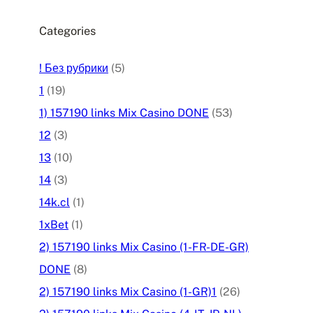
Categories
! Без рубрики
(5)
1
(19)
1) 157190 links Mix Casino DONE
(53)
12
(3)
13
(10)
14
(3)
14k.cl
(1)
1xBet
(1)
2) 157190 links Mix Casino (1-FR-DE-GR)
DONE
(8)
2) 157190 links Mix Casino (1-GR)1
(26)