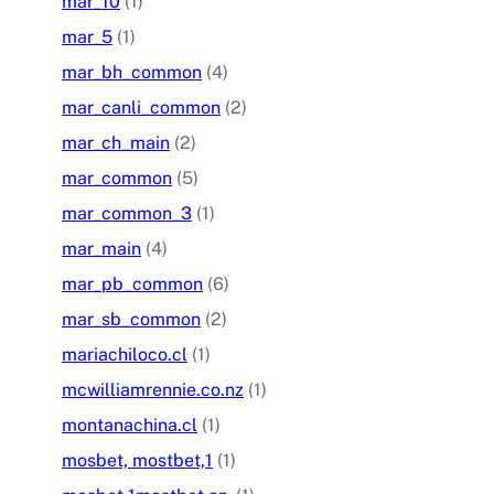
mar_10
(1)
mar_5
(1)
mar_bh_common
(4)
mar_canli_common
(2)
mar_ch_main
(2)
mar_common
(5)
mar_common_3
(1)
mar_main
(4)
mar_pb_common
(6)
mar_sb_common
(2)
mariachiloco.cl
(1)
mcwilliamrennie.co.nz
(1)
montanachina.cl
(1)
mosbet, mostbet,1
(1)