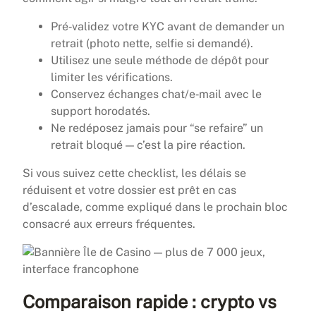
Pré‑validez votre KYC avant de demander un
retrait (photo nette, selfie si demandé).
Utilisez une seule méthode de dépôt pour
limiter les vérifications.
Conservez échanges chat/e‑mail avec le
support horodatés.
Ne redéposez jamais pour “se refaire” un
retrait bloqué — c’est la pire réaction.
Si vous suivez cette checklist, les délais se
réduisent et votre dossier est prêt en cas
d’escalade, comme expliqué dans le prochain bloc
consacré aux erreurs fréquentes.
Comparaison rapide : crypto vs