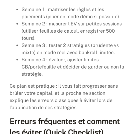
Semaine 1 : maîtriser les règles et les
paiements (jouer en mode démo si possible).
Semaine 2 : mesurer l’EV sur petites sessions
(utiliser feuilles de calcul, enregistrer 500
tours).
Semaine 3 : tester 2 stratégies (prudente vs
mixte) en mode réel avec bankroll limitée.
Semaine 4 : évaluer, ajuster limites
CB/portefeuille et décider de garder ou non la
stratégie.
Ce plan est pratique : il vous fait progresser sans
brûler votre capital, et la prochaine section
explique les erreurs classiques à éviter lors de
l’application de ces stratégies.
Erreurs fréquentes et comment
les éviter (Quick Checklist)