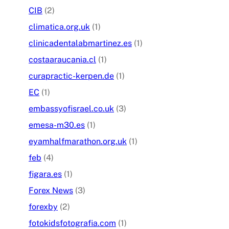
CIB
(2)
climatica.org.uk
(1)
clinicadentalabmartinez.es
(1)
costaaraucania.cl
(1)
curapractic-kerpen.de
(1)
EC
(1)
embassyofisrael.co.uk
(3)
emesa-m30.es
(1)
eyamhalfmarathon.org.uk
(1)
feb
(4)
figara.es
(1)
Forex News
(3)
forexby
(2)
fotokidsfotografia.com
(1)