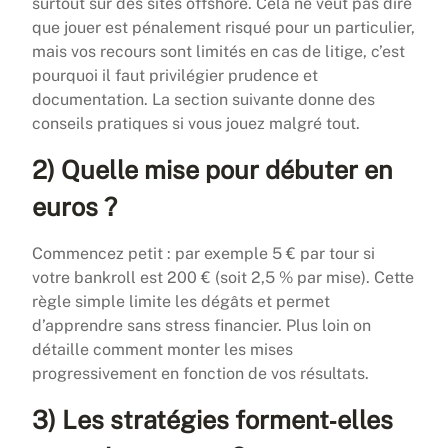
surtout sur des sites offshore. Cela ne veut pas dire
que jouer est pénalement risqué pour un particulier,
mais vos recours sont limités en cas de litige, c’est
pourquoi il faut privilégier prudence et
documentation. La section suivante donne des
conseils pratiques si vous jouez malgré tout.
2) Quelle mise pour débuter en
euros ?
Commencez petit : par exemple 5 € par tour si
votre bankroll est 200 € (soit 2,5 % par mise). Cette
règle simple limite les dégâts et permet
d’apprendre sans stress financier. Plus loin on
détaille comment monter les mises
progressivement en fonction de vos résultats.
3) Les stratégies forment‑elles