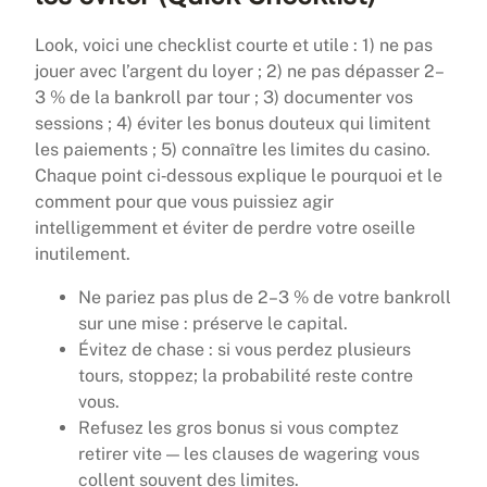
Look, voici une checklist courte et utile : 1) ne pas
jouer avec l’argent du loyer ; 2) ne pas dépasser 2–
3 % de la bankroll par tour ; 3) documenter vos
sessions ; 4) éviter les bonus douteux qui limitent
les paiements ; 5) connaître les limites du casino.
Chaque point ci‑dessous explique le pourquoi et le
comment pour que vous puissiez agir
intelligemment et éviter de perdre votre oseille
inutilement.
Ne pariez pas plus de 2–3 % de votre bankroll
sur une mise : préserve le capital.
Évitez de chase : si vous perdez plusieurs
tours, stoppez; la probabilité reste contre
vous.
Refusez les gros bonus si vous comptez
retirer vite — les clauses de wagering vous
collent souvent des limites.