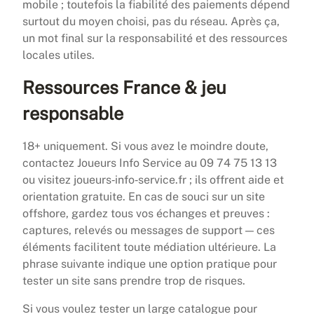
mobile ; toutefois la fiabilité des paiements dépend
surtout du moyen choisi, pas du réseau. Après ça,
un mot final sur la responsabilité et des ressources
locales utiles.
Ressources France & jeu
responsable
18+ uniquement. Si vous avez le moindre doute,
contactez Joueurs Info Service au 09 74 75 13 13
ou visitez joueurs‑info‑service.fr ; ils offrent aide et
orientation gratuite. En cas de souci sur un site
offshore, gardez tous vos échanges et preuves :
captures, relevés ou messages de support — ces
éléments facilitent toute médiation ultérieure. La
phrase suivante indique une option pratique pour
tester un site sans prendre trop de risques.
Si vous voulez tester un large catalogue pour