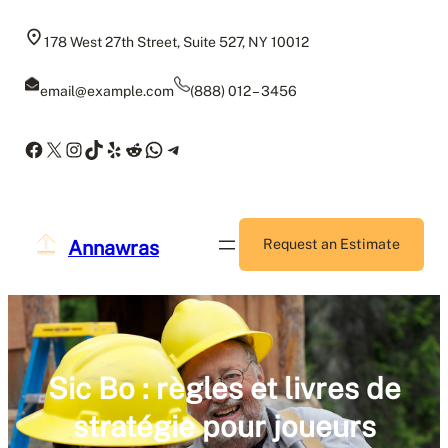
Skip
to
178 West 27th Street, Suite 527, NY 10012
content
email@example.com
(888) 012 – 3456
Facebook
X
Instagram
TikTok
Yelp
Reddit
WhatsApp
Telegram
Annawras
Request an Estimate
Sic Bo : règles et livres de
stratégie pour joueurs