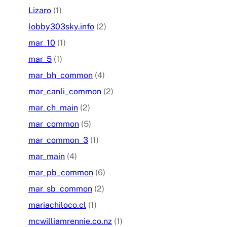
Lizaro
(1)
lobby303sky.info
(2)
mar_10
(1)
mar_5
(1)
mar_bh_common
(4)
mar_canli_common
(2)
mar_ch_main
(2)
mar_common
(5)
mar_common_3
(1)
mar_main
(4)
mar_pb_common
(6)
mar_sb_common
(2)
mariachiloco.cl
(1)
mcwilliamrennie.co.nz
(1)