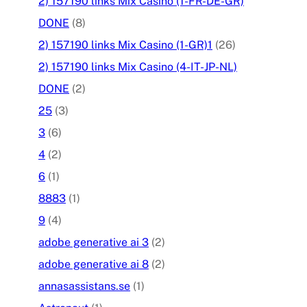
2) 157190 links Mix Casino (1-FR-DE-GR)
DONE
(8)
2) 157190 links Mix Casino (1-GR)1
(26)
2) 157190 links Mix Casino (4-IT-JP-NL)
DONE
(2)
25
(3)
3
(6)
4
(2)
6
(1)
8883
(1)
9
(4)
adobe generative ai 3
(2)
adobe generative ai 8
(2)
annasassistans.se
(1)