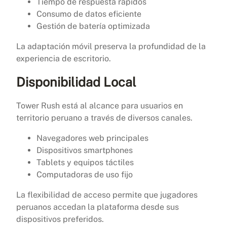
Tiempo de respuesta rápidos
Consumo de datos eficiente
Gestión de batería optimizada
La adaptación móvil preserva la profundidad de la
experiencia de escritorio.
Disponibilidad Local
Tower Rush está al alcance para usuarios en
territorio peruano a través de diversos canales.
Navegadores web principales
Dispositivos smartphones
Tablets y equipos táctiles
Computadoras de uso fijo
La flexibilidad de acceso permite que jugadores
peruanos accedan la plataforma desde sus
dispositivos preferidos.