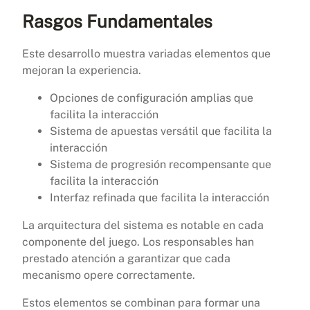
Rasgos Fundamentales
Este desarrollo muestra variadas elementos que
mejoran la experiencia.
Opciones de configuración amplias que
facilita la interacción
Sistema de apuestas versátil que facilita la
interacción
Sistema de progresión recompensante que
facilita la interacción
Interfaz refinada que facilita la interacción
La arquitectura del sistema es notable en cada
componente del juego. Los responsables han
prestado atención a garantizar que cada
mecanismo opere correctamente.
Estos elementos se combinan para formar una