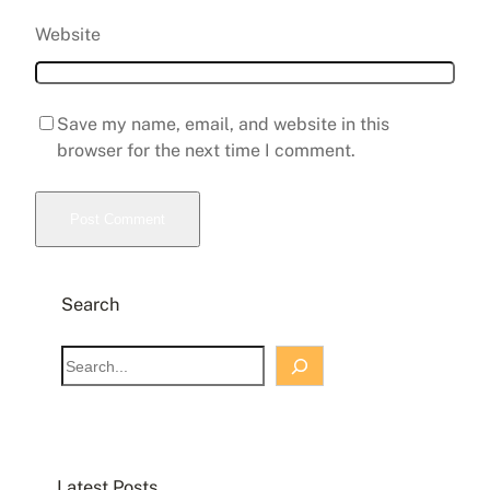
Website
Save my name, email, and website in this
browser for the next time I comment.
Search
S
e
a
r
c
Latest Posts
h