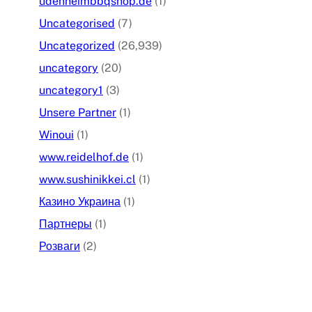
udenheimbbqshop.de
(1)
Uncategorised
(7)
Uncategorized
(26,939)
uncategory
(20)
uncategory1
(3)
Unsere Partner
(1)
Winoui
(1)
www.reidelhof.de
(1)
www.sushinikkei.cl
(1)
Казино Украина
(1)
Партнеры
(1)
Розваги
(2)