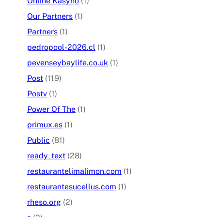
Online Kasyno
(1)
Our Partners
(1)
Partners
(1)
pedropool-2026.cl
(1)
pevenseybaylife.co.uk
(1)
Post
(119)
Postv
(1)
Power Of The
(1)
primux.es
(1)
Public
(81)
ready_text
(28)
restaurantelimalimon.com
(1)
restaurantesucellus.com
(1)
rheso.org
(2)