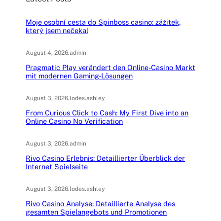
Moje osobní cesta do Spinboss casino: zážitek,
který jsem nečekal
August 4, 2026
.
admin
Pragmatic Play verändert den Online-Casino Markt
mit modernen Gaming-Lösungen
August 3, 2026
.
lodes.ashley
From Curious Click to Cash: My First Dive into an
Online Casino No Verification
August 3, 2026
.
admin
Rivo Casino Erlebnis: Detaillierter Überblick der
Internet Spielseite
August 3, 2026
.
lodes.ashley
Rivo Casino Analyse: Detaillierte Analyse des
gesamten Spielangebots und Promotionen