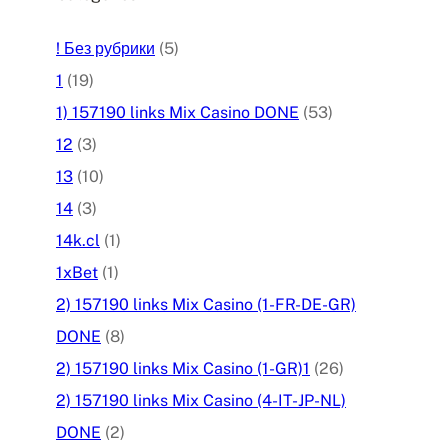
! Без рубрики
(5)
1
(19)
1) 157190 links Mix Casino DONE
(53)
12
(3)
13
(10)
14
(3)
14k.cl
(1)
1xBet
(1)
2) 157190 links Mix Casino (1-FR-DE-GR)
DONE
(8)
2) 157190 links Mix Casino (1-GR)1
(26)
2) 157190 links Mix Casino (4-IT-JP-NL)
DONE
(2)