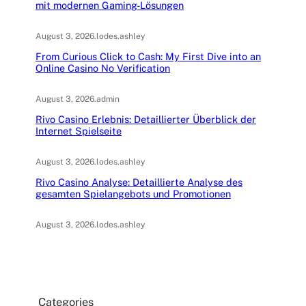
mit modernen Gaming-Lösungen
August 3, 2026
.
lodes.ashley
From Curious Click to Cash: My First Dive into an
Online Casino No Verification
August 3, 2026
.
admin
Rivo Casino Erlebnis: Detaillierter Überblick der
Internet Spielseite
August 3, 2026
.
lodes.ashley
Rivo Casino Analyse: Detaillierte Analyse des
gesamten Spielangebots und Promotionen
August 3, 2026
.
lodes.ashley
Categories