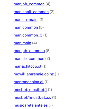
mar_bh_common
(4)
mar_canli_common
(2)
mar_ch_main
(2)
mar_common
(5)
mar_common_3
(1)
mar_main
(4)
mar_pb_common
(6)
mar_sb_common
(2)
mariachiloco.cl
(1)
mcwilliamrennie.co.nz
(1)
montanachina.cl
(1)
mosbet, mostbet,1
(1)
mosbet,1mostbet,az,
(1)
musicarelajante.es
(1)