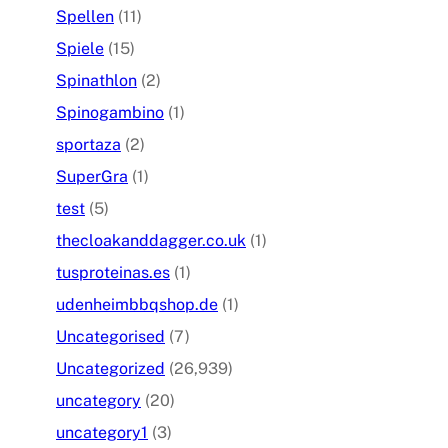
Spellen
(11)
Spiele
(15)
Spinathlon
(2)
Spinogambino
(1)
sportaza
(2)
SuperGra
(1)
test
(5)
thecloakanddagger.co.uk
(1)
tusproteinas.es
(1)
udenheimbbqshop.de
(1)
Uncategorised
(7)
Uncategorized
(26,939)
uncategory
(20)
uncategory1
(3)