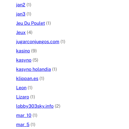
jan2
(1)
jan3
(1)
Jeu Du Poulet
(1)
Jeux
(4)
jugarconjuegos.com
(1)
kasino
(9)
kasyno
(5)
kasyno holandia
(1)
klippan.es
(1)
Leon
(1)
Lizaro
(1)
lobby303sky.info
(2)
mar_10
(1)
mar_5
(1)