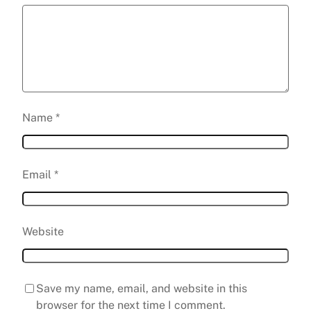
Name
*
Email
*
Website
Save my name, email, and website in this
browser for the next time I comment.