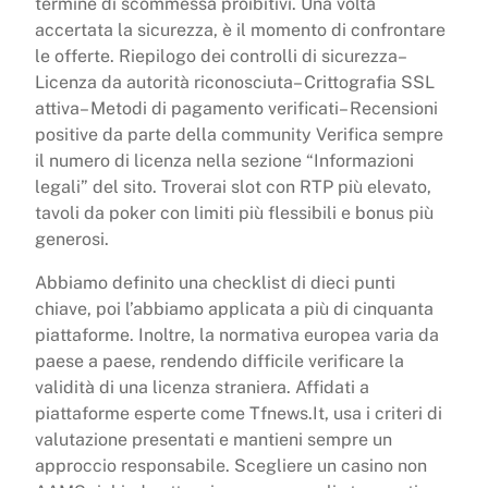
termine di scommessa proibitivi. Una volta
accertata la sicurezza, è il momento di confrontare
le offerte. Riepilogo dei controlli di sicurezza–
Licenza da autorità riconosciuta– Crittografia SSL
attiva– Metodi di pagamento verificati– Recensioni
positive da parte della community Verifica sempre
il numero di licenza nella sezione “Informazioni
legali” del sito. Troverai slot con RTP più elevato,
tavoli da poker con limiti più flessibili e bonus più
generosi.
Abbiamo definito una checklist di dieci punti
chiave, poi l’abbiamo applicata a più di cinquanta
piattaforme. Inoltre, la normativa europea varia da
paese a paese, rendendo difficile verificare la
validità di una licenza straniera. Affidati a
piattaforme esperte come Tfnews.It, usa i criteri di
valutazione presentati e mantieni sempre un
approccio responsabile. Scegliere un casino non